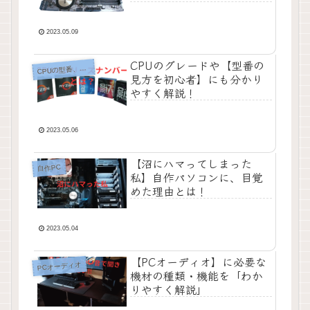
2023.05.09
CPUのグレードや【型番の
PUの型番、プロセッサーナンバー
C
見方を初心者】にも分かり
やすく解説！
2023.05.06
【沼にハマってしまった
自作PC
私】自作パソコンに、目覚
めた理由とは！
2023.05.04
【PCオーディオ】に必要な
PCオーディオ
機材の種類・機能を「わか
りやすく解説」