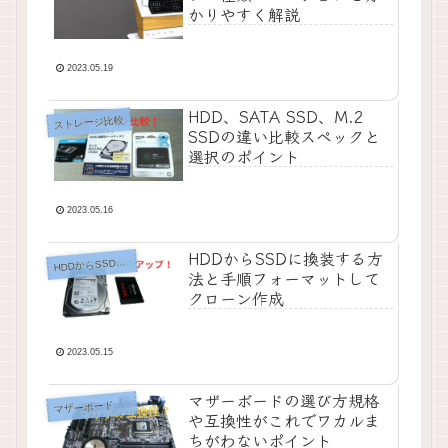
かりやすく解説
2023.05.19
HDD、SATA SSD、M.2
ストレージ比較
SSDの違い比較スペックと
選択のポイント
2023.05.16
HDDからSSDに換装する方
H
DDからSSDに換装
法と手順フォーマットして
クローン作成
2023.05.15
マザーボードの選び方規格
ザーボード規格と互換性
マ
や互換性がこれでワカルま
ちがわないポイント