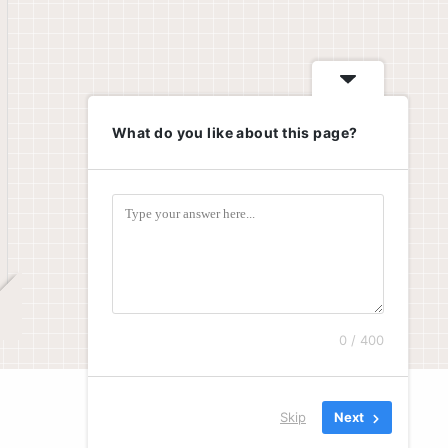
What do you like about this page?
0 / 400
Skip
Next
© 2023 これからブログ.